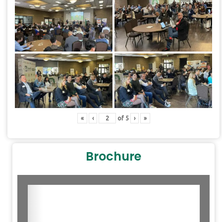
«
‹
of
5
›
»
Brochure