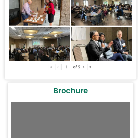
«
‹
of
5
›
»
Brochure