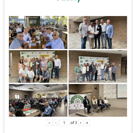
«
‹
of
3
›
»