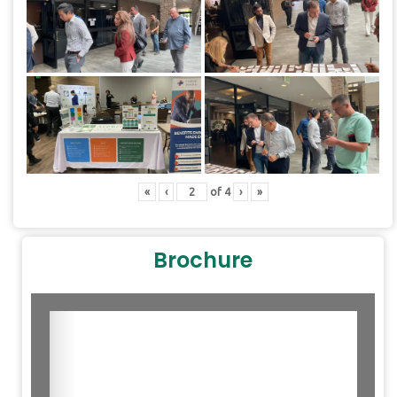
«
‹
of
4
›
»
Brochure