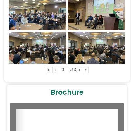
«
‹
of
5
›
»
Brochure