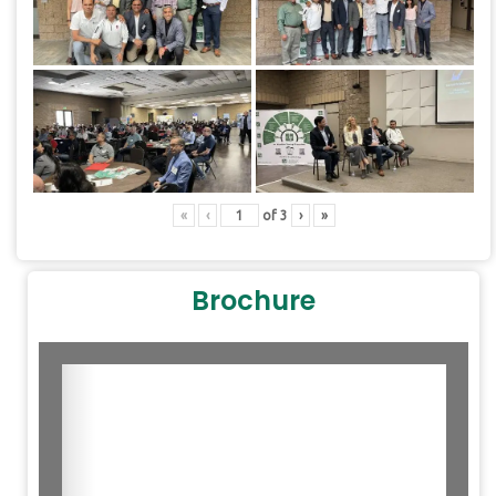
«
‹
of
3
›
»
Brochure