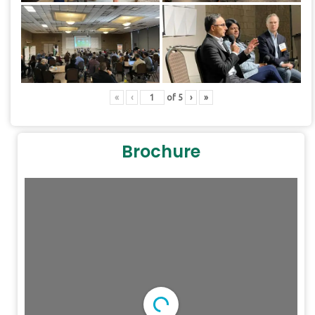
«
‹
of
5
›
»
Brochure