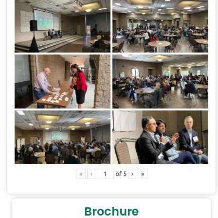
«
‹
of
5
›
»
Brochure