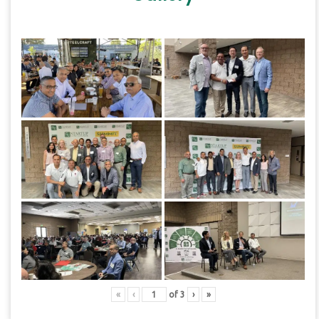
«
‹
of
3
›
»