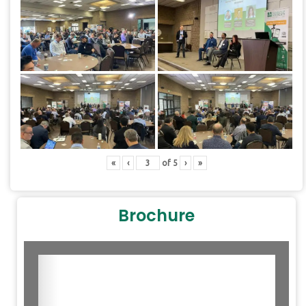
«
‹
of
5
›
»
Brochure