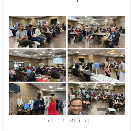
«
‹
of
3
›
»