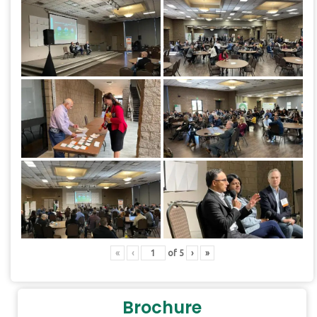
«
‹
of
5
›
»
Brochure